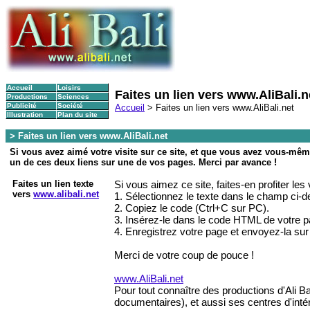
Accueil
Loisirs
Faites un lien vers www.AliBali.n
Productions
Sciences
Publicité
Société
Accueil
> Faites un lien vers www.AliBali.net
Illustration
Plan du site
> Faites un lien vers www.AliBali.net
Si vous avez aimé votre visite sur ce site, et que vous avez vous-même
un de ces deux liens sur une de vos pages. Merci par avance !
Faites un lien texte
Si vous aimez ce site, faites-en profiter les 
vers
www.alibali.net
1. Sélectionnez le texte dans le champ ci-
2. Copiez le code (Ctrl+C sur PC).
3. Insérez-le dans le code HTML de votre 
4. Enregistrez votre page et envoyez-la sur 
Merci de votre coup de pouce !
www.AliBali.net
Pour tout connaître des productions d'Ali Ba
documentaires), et aussi ses centres d'intérê