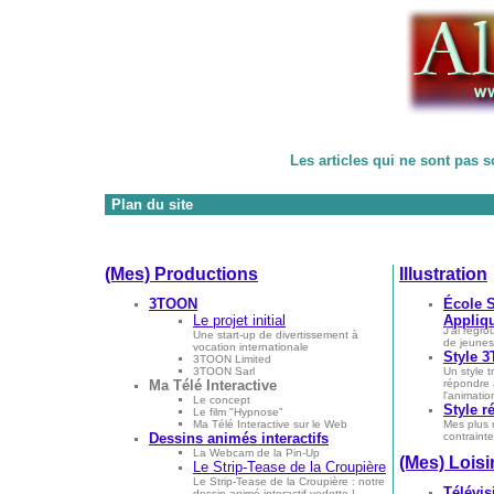
Les articles qui ne sont pas 
Plan du site
(Mes) Productions
Illustration
3TOON
École S
Le projet initial
Appliq
J'ai regr
Une start-up de divertissement à
de jeuness
vocation internationale
Style 
3TOON Limited
3TOON Sarl
Un style t
Ma Télé Interactive
répondre 
l'animati
Le concept
Style ré
Le film "Hypnose"
Ma Télé Interactive sur le Web
Mes plus 
Dessins animés interactifs
contrainte
La Webcam de la Pin-Up
(Mes) Loisi
Le Strip-Tease de la Croupière
Le Strip-Tease de la Croupière : notre
Télévis
dessin animé interactif vedette !