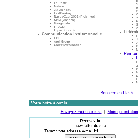
I
La Poste
S
Maileva
p
JM Bruneau
c
FastBooking
G
NarrowCast 2001 (Ptolémée)
Y
SBM (Monaco)
P
Mangoosta
S
Infocast
A
Impact Sécurité
Littérat
Communication institutionnelle
P
EDF
J
April Group
J
Collectivités locales
B
M
Peintur
L
à
L
L
N
Bannière en Flash
Votre boîte à outils
Envoyez-moi un e-mail
|
Mais qui est donc
Recevez la
newsletter du site