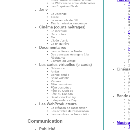
La Webcam de notre Webmaster
S
Les Enquêtes Flash
S
Jeux
d
La Joconde
b
Trinité
Le monopole de Bill
B
Titanic : mission sauvetage
d
Cinéma (courts métrages)
T
Le raccourci
Rencontres
C
Fin
v
L'idée d'amie
q
La fin du rêve
v
Documentaires
Les coulisses de Merlin
U
Des gens pas étrangers à la
c
Résistance
p
L'ombre du vertige
L
Les cartes virtuelles (e-cards)
2
Naissance
Ciném
Amitié
C
Bonne année
O
Saint Valentin
S
Pâques
F
Fête des mères
W
Fête des pères
O
Fête du Québec
F
Fête du Canada
Bande 
Saint Patrick's Day
M
Independance Day
D
Les WebProducteurs
T
La création de l'association
Les activités de l'association
N
Les membres de l'association
T
B
Communication
Musiqu
Publicité